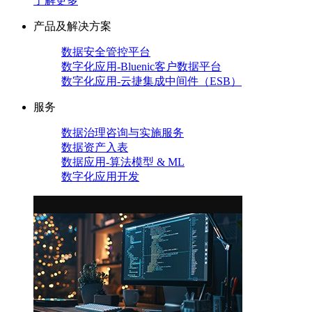
了解更多
产品及解决方案
数据安全管控平台
数字化应用-Bluenic客户数据平台
数字化应用-云捷集成中间件（ESB）
服务
数据治理咨询与实施服务
数据资产入表
数据应用-算法模型 & ML
数字化应用开发