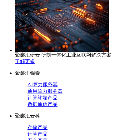
聚鑫汇研云 研制一体化工业互联网解决方案
了解更多
聚鑫汇鲲泰
AI算力服务器
通用算力服务器
计算终端产品
数据通信产品
聚鑫汇云科
存储产品
计算产品