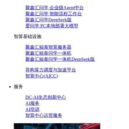
聚鑫汇问学 企业级Agent中台
聚鑫汇问学 智能流程工作台
聚鑫汇问学DeepSeek版
爱问学 PC本地部署大模型
智算基础设施
聚鑫汇鲲泰智算服务器
聚鑫汇鲲泰问学一体机
聚鑫汇鲲泰问学一体机DeepSeek版
异构算力调度与加速平台
智算中心(AICC)
服务
DC·AI生态创新中心
AI服务
AI培训
智算中心运营服务